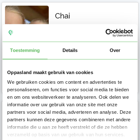
Chai
Hello dear nanny, we are living in
the Bos & Vaart area in Haarlem. I
am writing this message in Eng...
Toestemming
Details
Over
Oppasland maakt gebruik van cookies
Ouder in Haarlem
We gebruiken cookies om content en advertenties te
personaliseren, om functies voor social media te bieden
en om ons websiteverkeer te analyseren. Ook delen we
informatie over uw gebruik van onze site met onze
partners voor social media, adverteren en analyse. Deze
Wendela
partners kunnen deze gegevens combineren met andere
Ik ben Wendela en ik ben op zoek
informatie die u aan ze heeft verstrekt of die ze hebben
naar een oppas in Haarlem. Stuur
verzameld op basis van uw gebruik van hun services.