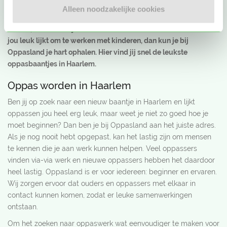
misschien moeten ze woensdagmiddag wel werken en kunnen
Alleen noodzakelijke cookies
ze niet op tijd bij school staan. Jij kunt als oppas het verschil
maken, door er te zijn als de ouders dat zelf niet kunnen. Als het
jou leuk lijkt om te werken met kinderen, dan kun je bij
Oppasland je hart ophalen. Hier vind jij snel de leukste
oppasbaantjes in Haarlem.
Oppas worden in Haarlem
Ben jij op zoek naar een nieuw baantje in Haarlem en lijkt
oppassen jou heel erg leuk, maar weet je niet zo goed hoe je
moet beginnen? Dan ben je bij Oppasland aan het juiste adres.
Als je nog nooit hebt opgepast, kan het lastig zijn om mensen
te kennen die je aan werk kunnen helpen. Veel oppassers
vinden via-via werk en nieuwe oppassers hebben het daardoor
heel lastig. Oppasland is er voor iedereen: beginner en ervaren.
Wij zorgen ervoor dat ouders en oppassers met elkaar in
contact kunnen komen, zodat er leuke samenwerkingen
ontstaan.
Om het zoeken naar oppaswerk wat eenvoudiger te maken voor