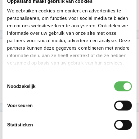
Oppasland maakt gebruik van cookies
Lid sinds
03-06-2026
We gebruiken cookies om content en advertenties te
Profiel bijgewerkt
03-06-2026
personaliseren, om functies voor social media te bieden
en om ons websiteverkeer te analyseren. Ook delen we
informatie over uw gebruik van onze site met onze
partners voor social media, adverteren en analyse. Deze
Verificaties
partners kunnen deze gegevens combineren met andere
informatie die u aan ze heeft verstrekt of die ze hebben
E-mailadres is geverifieerd
verzameld op basis van uw gebruik van hun services.
Telefoonnummer is geverifieerd
Toestemmingsselectie
Noodzakelijk
Google is gekoppeld
Voorkeuren
Locatie oppasadres (Doetinchem)
Statistieken