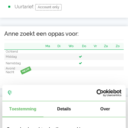
Uurtarief:
Account only
Anne zoekt een oppas voor:
Ma
Di
Wo
Do
Vr
Za
Zo
Ochtend
Middag
Namiddag
Avond
NIEUW
Nacht
Activiteit op Oppasland
Toestemming
Details
Over
Laatste activiteit
03-06-2026