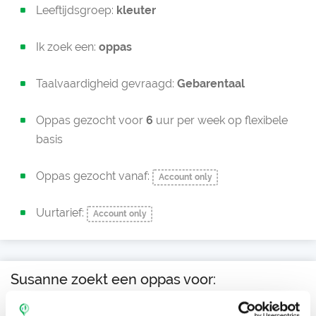
Leeftijdsgroep:
kleuter
Ik zoek een:
oppas
Taalvaardigheid gevraagd:
Gebarentaal
Oppas gezocht voor
6
uur per week op flexibele
basis
Oppas gezocht vanaf:
Account only
Uurtarief:
Account only
Susanne zoekt een oppas voor:
Ma
Di
Wo
Do
Vr
Za
Zo