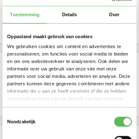
Ochtend
Middag
Namiddag
Toestemming
Details
Over
Avond
NIEUW
Nacht
Oppasland maakt gebruik van cookies
We gebruiken cookies om content en advertenties te
personaliseren, om functies voor social media te bieden
Activiteit op Oppasland
en om ons websiteverkeer te analyseren. Ook delen we
informatie over uw gebruik van onze site met onze
Laatste activiteit
08-07-2026
partners voor social media, adverteren en analyse. Deze
partners kunnen deze gegevens combineren met andere
Lid sinds
06-06-2025
informatie die u aan ze heeft verstrekt of die ze hebben
verzameld op basis van uw gebruik van hun services.
Profiel bijgewerkt
07-06-2025
Toestemmingsselectie
Noodzakelijk
Verificaties