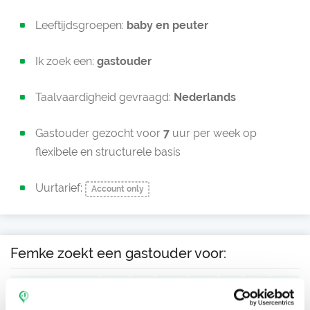
Leeftijdsgroepen:
baby en
peuter
Ik zoek een:
gastouder
Taalvaardigheid gevraagd:
Nederlands
Gastouder gezocht voor
7
uur per week op
flexibele en structurele basis
Uurtarief:
Account only
Femke zoekt een gastouder voor:
Ma
Di
Wo
Do
Vr
Za
Zo
Ochtend