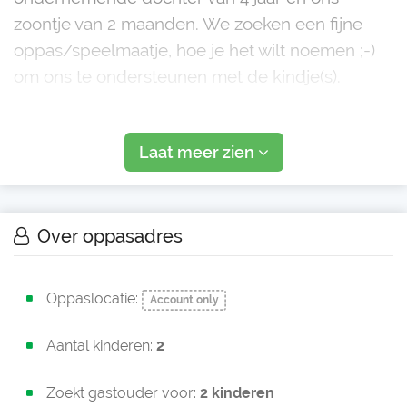
zoontje van 2 maanden. We zoeken een fijne
oppas/speelmaatje, hoe je het wilt noemen ;-)
om ons te ondersteunen met de kindje(s).
We denken aan zo'n 2 ochtenden of middagen
Laat meer zien
a 3/4 uur per week.
We wonen in Cromvoirt, met het bos om de
hoek en de speeltuin.
Over oppasadres
Het gaat in eerste instantie om de per
Oppaslocatie:
Account only
Aantal kinderen:
2
Zoekt gastouder voor:
2 kinderen