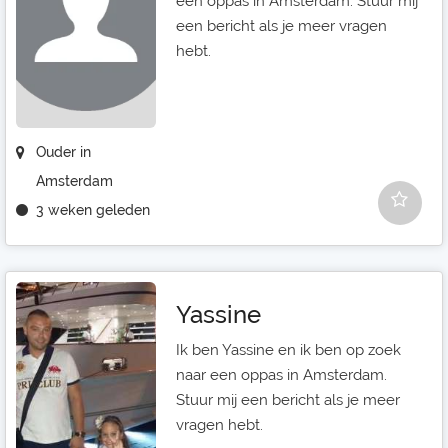
een oppas in Amsterdam. Stuur mij
een bericht als je meer vragen
hebt.
Ouder in
Amsterdam
3 weken geleden
Yassine
Ik ben Yassine en ik ben op zoek
naar een oppas in Amsterdam.
Stuur mij een bericht als je meer
vragen hebt.