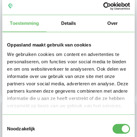
Adil
ik ben ondernemer en ben veel
Toestemming
Details
Over
aan het werk en zoek een leuke
enthousiaste oppas voor mn kleine
Oppasland maakt gebruik van cookies
We gebruiken cookies om content en advertenties te
personaliseren, om functies voor social media te bieden
en om ons websiteverkeer te analyseren. Ook delen we
Ouder in
informatie over uw gebruik van onze site met onze
partners voor social media, adverteren en analyse. Deze
Amsterdam
partners kunnen deze gegevens combineren met andere
informatie die u aan ze heeft verstrekt of die ze hebben
verzameld op basis van uw gebruik van hun services.
Sven
Toestemmingsselectie
Hi! Wij zijn Anne en Sven en wonen
Noodzakelijk
samen met onze hond Guus in De