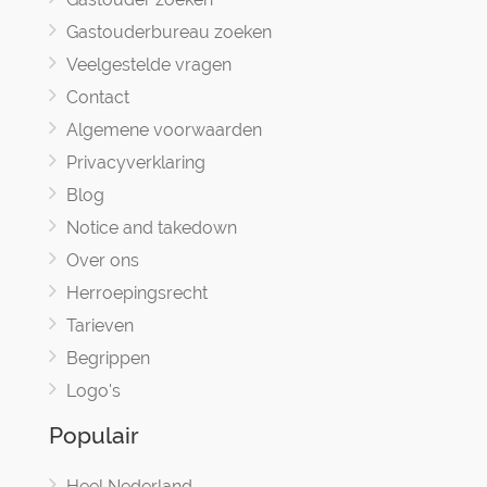
Gastouderbureau zoeken
Veelgestelde vragen
Contact
Algemene voorwaarden
Privacyverklaring
Blog
Notice and takedown
Over ons
Herroepingsrecht
Tarieven
Begrippen
Logo's
Populair
Heel Nederland