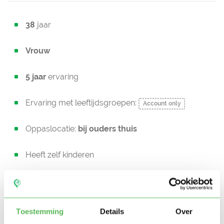
38
jaar
Vrouw
5 jaar
ervaring
Ervaring met leeftijdsgroepen:
Account only
Oppaslocatie:
bij ouders thuis
Heeft zelf kinderen
Niet in bezit van een rijbewijs
Geen auto beschikbaar
Toestemming
Details
Over