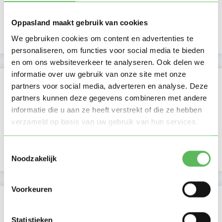
Beschikbaar vanaf:
Account only
Oppasland maakt gebruik van cookies
Uurtarief:
Account only
We gebruiken cookies om content en advertenties te
personaliseren, om functies voor social media te bieden
en om ons websiteverkeer te analyseren. Ook delen we
informatie over uw gebruik van onze site met onze
Kan oppassen op
partners voor social media, adverteren en analyse. Deze
partners kunnen deze gegevens combineren met andere
Ma
Di
Wo
Do
Vr
Za
Zo
informatie die u aan ze heeft verstrekt of die ze hebben
Ochtend
Middag
verzameld op basis van uw gebruik van hun services.
Namiddag
Avond
NIEUW
Nacht
Toestemmingsselectie
Noodzakelijk
Voorkeuren
Activiteit op Oppasland
Statistieken
Laatste activiteit
09-05-2026