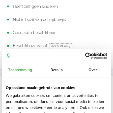
Heeft zelf geen kinderen
Niet in bezit van een rijbewijs
Geen auto beschikbaar
Beschikbaar vanaf:
Account only
Uurtarief:
Account only
Toestemming
Details
Over
Kan oppassen op
Oppasland maakt gebruik van cookies
Ma
Di
Wo
Do
Vr
Za
Zo
We gebruiken cookies om content en advertenties te
Ochtend
personaliseren, om functies voor social media te bieden
Middag
en om ons websiteverkeer te analyseren. Ook delen we
Namiddag