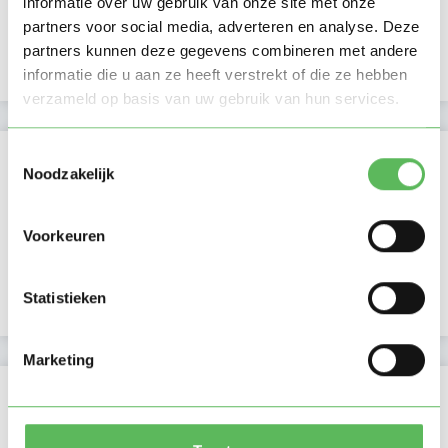
informatie over uw gebruik van onze site met onze
Avond
partners voor social media, adverteren en analyse. Deze
NIEUW
Nacht
partners kunnen deze gegevens combineren met andere
informatie die u aan ze heeft verstrekt of die ze hebben
verzameld op basis van uw gebruik van hun services.
Toestemmingsselectie
Activiteit op Oppasland
Noodzakelijk
Laatste activiteit
22-10-2025
Voorkeuren
Lid sinds
09-10-2025
Statistieken
Profiel bijgewerkt
09-10-2025
Marketing
Verificaties
E-mailadres is geverifieerd