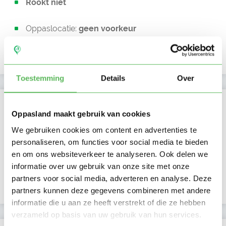
Rookt niet
Oppaslocatie:
geen voorkeur
Uurtarief:
Account only
Toestemming
Details
Over
Kan oppassen op
Oppasland maakt gebruik van cookies
Ma
Di
Wo
Do
Vr
Za
Zo
We gebruiken cookies om content en advertenties te
Ochtend
Middag
personaliseren, om functies voor social media te bieden
Namiddag
en om ons websiteverkeer te analyseren. Ook delen we
Avond
informatie over uw gebruik van onze site met onze
NIEUW
Nacht
partners voor social media, adverteren en analyse. Deze
partners kunnen deze gegevens combineren met andere
informatie die u aan ze heeft verstrekt of die ze hebben
verzameld op basis van uw gebruik van hun services.