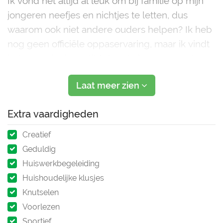
Ik vond het altijd al leuk om bij familie op mijn
jongeren neefjes en nichtjes te letten, dus
waarom ook niet andere ouders helpen? Ik heb
nog geen officiële oppaservaring, maar ik vindt
het super leuk om tijd door te brengen met
kinderen en eventuele huisdieren.
Laat meer zien
Extra vaardigheden
Creatief
Geduldig
Huiswerkbegeleiding
Huishoudelijke klusjes
Knutselen
Voorlezen
Sportief