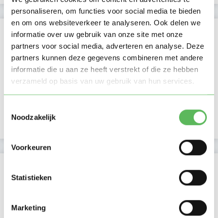
personaliseren, om functies voor social media te bieden
en om ons websiteverkeer te analyseren. Ook delen we
Kan oppassen op
informatie over uw gebruik van onze site met onze
partners voor social media, adverteren en analyse. Deze
Ma
Di
Wo
Do
Vr
Za
Zo
partners kunnen deze gegevens combineren met andere
Ochtend
informatie die u aan ze heeft verstrekt of die ze hebben
Middag
verzameld op basis van uw gebruik van hun services.
Namiddag
Avond
NIEUW
Toestemmingsselectie
Nacht
Noodzakelijk
Voorkeuren
Activiteit op Oppasland
Statistieken
Laatste activiteit
07-12-2025
Marketing
Lid sinds
03-12-2025