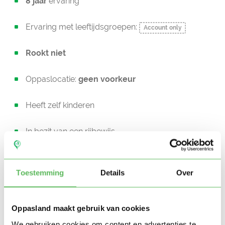
8 jaar
ervaring
Ervaring met leeftijdsgroepen:
Account only
Rookt niet
Oppaslocatie:
geen voorkeur
Heeft zelf kinderen
In bezit van een rijbewijs
Auto beschikbaar
Toestemming
Details
Over
Beschikbaar vanaf:
Account only
Oppasland maakt gebruik van cookies
Uurtarief:
Account only
We gebruiken cookies om content en advertenties te