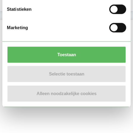
E-mailadres is geverifieerd
Statistieken
Locatie oppasadres (Zoetermeer)
Marketing
Toestaan
Selectie toestaan
Alleen noodzakelijke cookies