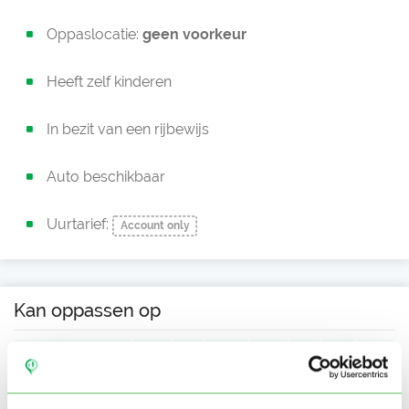
Oppaslocatie:
geen voorkeur
Heeft zelf kinderen
In bezit van een rijbewijs
Auto beschikbaar
Uurtarief:
Account only
Kan oppassen op
Ma
Di
Wo
Do
Vr
Za
Zo
Ochtend
Middag