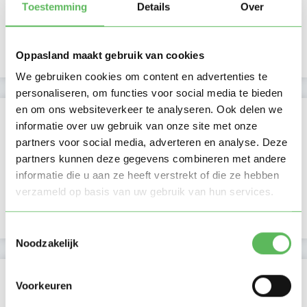
Namiddag
Toestemming
Details
Over
Avond
NIEUW
Nacht
Oppasland maakt gebruik van cookies
We gebruiken cookies om content en advertenties te
personaliseren, om functies voor social media te bieden
en om ons websiteverkeer te analyseren. Ook delen we
Activiteit op Oppasland
informatie over uw gebruik van onze site met onze
partners voor social media, adverteren en analyse. Deze
Laatste activiteit
09-04-2026
partners kunnen deze gegevens combineren met andere
informatie die u aan ze heeft verstrekt of die ze hebben
Lid sinds
11-10-2023
verzameld op basis van uw gebruik van hun services.
Profiel bijgewerkt
22-01-2024
Toestemmingsselectie
Noodzakelijk
Verificaties
Voorkeuren