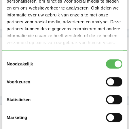
personaliseren, om functies voor social media te bieden
Avond
en om ons websiteverkeer te analyseren. Ook delen we
NIEUW
Nacht
informatie over uw gebruik van onze site met onze
partners voor social media, adverteren en analyse. Deze
partners kunnen deze gegevens combineren met andere
informatie die u aan ze heeft verstrekt of die ze hebben
verzameld op basis van uw gebruik van hun services.
Activiteit op Oppasland
Laatste activiteit
20-03-2026
Toestemmingsselectie
Noodzakelijk
Lid sinds
07-02-2025
Voorkeuren
Profiel bijgewerkt
07-02-2025
Statistieken
Verificaties
Marketing
E-mailadres is geverifieerd