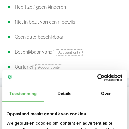
Heeft zelf geen kinderen
Niet in bezit van een rijbewijs
Geen auto beschikbaar
Beschikbaar vanaf:
Account only
Uurtarief:
Account only
Kan oppassen op
Toestemming
Details
Over
Ma
Di
Wo
Do
Vr
Za
Zo
Oppasland maakt gebruik van cookies
Ochtend
Middag
We gebruiken cookies om content en advertenties te
Namiddag