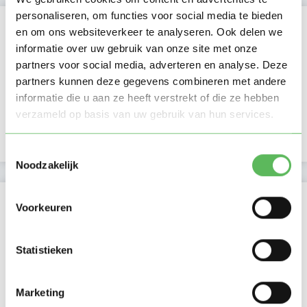
personaliseren, om functies voor social media te bieden
Kan oppassen op
en om ons websiteverkeer te analyseren. Ook delen we
informatie over uw gebruik van onze site met onze
Ma
Di
Wo
Do
Vr
Za
Zo
partners voor social media, adverteren en analyse. Deze
Ochtend
Middag
partners kunnen deze gegevens combineren met andere
Namiddag
informatie die u aan ze heeft verstrekt of die ze hebben
Avond
verzameld op basis van uw gebruik van hun services.
NIEUW
Nacht
Toestemmingsselectie
Noodzakelijk
Activiteit op Oppasland
Voorkeuren
Laatste activiteit
04-02-2026
Statistieken
Lid sinds
04-02-2026
Marketing
Profiel bijgewerkt
04-02-2026