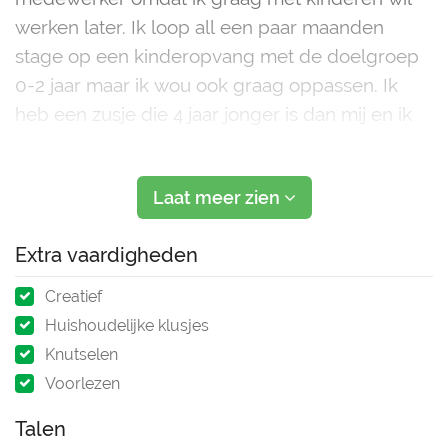
werken later. Ik loop all een paar maanden
stage op een kinderopvang met de doelgroep
0-2 jaar maar ik wou ook graag oppassen. Ik
heb een zusje die 4 jaar jonger is dan mij en ik
pass wel eens op haar ook pasde ik op bij
kinderen uit mijn omgeving. Ik ben rustig en he
Laat meer zien
Extra vaardigheden
Creatief
Huishoudelijke klusjes
Knutselen
Voorlezen
Talen