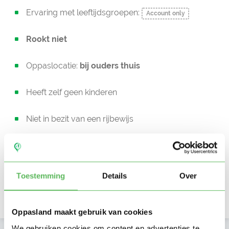
Ervaring met leeftijdsgroepen:
Account only
Rookt niet
Oppaslocatie:
bij ouders thuis
Heeft zelf geen kinderen
Niet in bezit van een rijbewijs
Geen auto beschikbaar
Beschikbaar vanaf:
Account only
Toestemming
Details
Over
Uurtarief:
Account only
Oppasland maakt gebruik van cookies
We gebruiken cookies om content en advertenties te