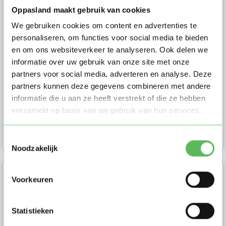
Oppasland maakt gebruik van cookies
Mijn naam is Daniëlle, 40 jaar,
verpleegkundige en onlangs
We gebruiken cookies om content en advertenties te
personaliseren, om functies voor social media te bieden
verhuisd naar Groningen. In mijn
en om ons websiteverkeer te analyseren. Ook delen we
oude woo...
informatie over uw gebruik van onze site met onze
partners voor social media, adverteren en analyse. Deze
partners kunnen deze gegevens combineren met andere
informatie die u aan ze heeft verstrekt of die ze hebben
Oppas in
verzameld op basis van uw gebruik van hun services.
Oostwold
(Oldambt)
Toestemmingsselectie
Noodzakelijk
Voorkeuren
Nathasja (49)
Mijn naam is Nathasja, 25 jaar
Statistieken
gelukkig getrouwd en moeder van