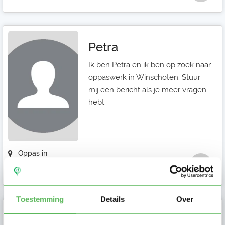
Petra
Ik ben Petra en ik ben op zoek naar
oppaswerk in Winschoten. Stuur
mij een bericht als je meer vragen
hebt.
Oppas in
Winschoten
Toestemming
Details
Over
Danielle (41)