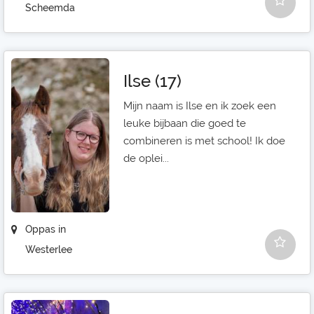
Scheemda
Ilse (17)
Mijn naam is Ilse en ik zoek een
leuke bijbaan die goed te
combineren is met school! Ik doe
de oplei...
Oppas in
Westerlee