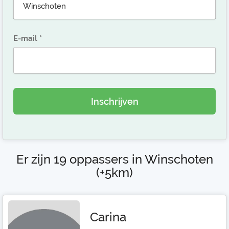
E-mail
Inschrijven
Er zijn 19 oppassers in Winschoten
(+5km)
Carina