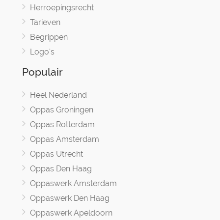
Herroepingsrecht
Tarieven
Begrippen
Logo's
Populair
Heel Nederland
Oppas Groningen
Oppas Rotterdam
Oppas Amsterdam
Oppas Utrecht
Oppas Den Haag
Oppaswerk Amsterdam
Oppaswerk Den Haag
Oppaswerk Apeldoorn