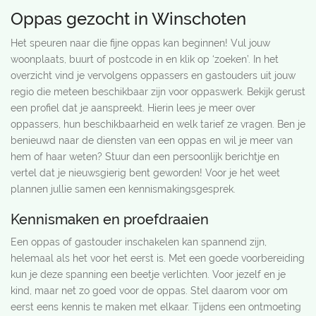
Oppas gezocht in Winschoten
Het speuren naar die fijne oppas kan beginnen! Vul jouw
woonplaats, buurt of postcode in en klik op ‘zoeken’. In het
overzicht vind je vervolgens oppassers en gastouders uit jouw
regio die meteen beschikbaar zijn voor oppaswerk. Bekijk gerust
een profiel dat je aanspreekt. Hierin lees je meer over
oppassers, hun beschikbaarheid en welk tarief ze vragen. Ben je
benieuwd naar de diensten van een oppas en wil je meer van
hem of haar weten? Stuur dan een persoonlijk berichtje en
vertel dat je nieuwsgierig bent geworden! Voor je het weet
plannen jullie samen een kennismakingsgesprek.
Kennismaken en proefdraaien
Een oppas of gastouder inschakelen kan spannend zijn,
helemaal als het voor het eerst is. Met een goede voorbereiding
kun je deze spanning een beetje verlichten. Voor jezelf en je
kind, maar net zo goed voor de oppas. Stel daarom voor om
eerst eens kennis te maken met elkaar. Tijdens een ontmoeting