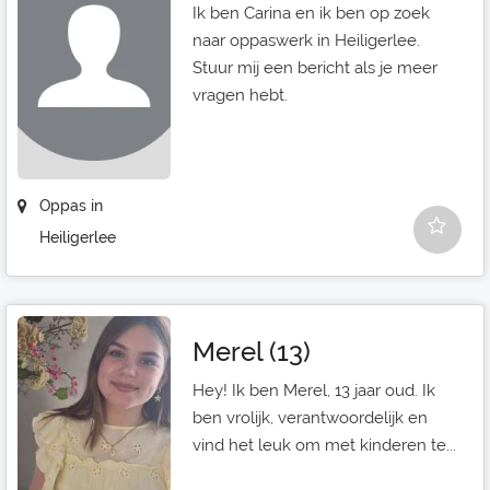
Ik ben Carina en ik ben op zoek
naar oppaswerk in Heiligerlee.
Stuur mij een bericht als je meer
vragen hebt.
Oppas in
Heiligerlee
Merel (13)
Hey! Ik ben Merel, 13 jaar oud. Ik
ben vrolijk, verantwoordelijk en
vind het leuk om met kinderen te...