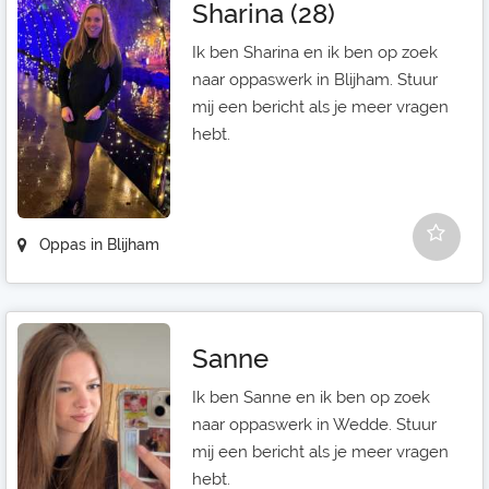
Sharina (28)
Ik ben Sharina en ik ben op zoek
naar oppaswerk in Blijham. Stuur
mij een bericht als je meer vragen
hebt.
Oppas in Blijham
Sanne
Ik ben Sanne en ik ben op zoek
naar oppaswerk in Wedde. Stuur
mij een bericht als je meer vragen
hebt.