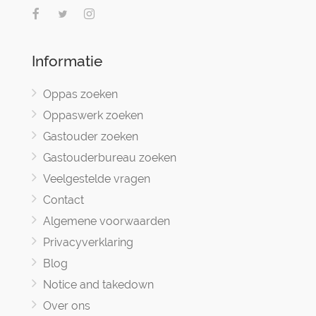
Informatie
Oppas zoeken
Oppaswerk zoeken
Gastouder zoeken
Gastouderbureau zoeken
Veelgestelde vragen
Contact
Algemene voorwaarden
Privacyverklaring
Blog
Notice and takedown
Over ons