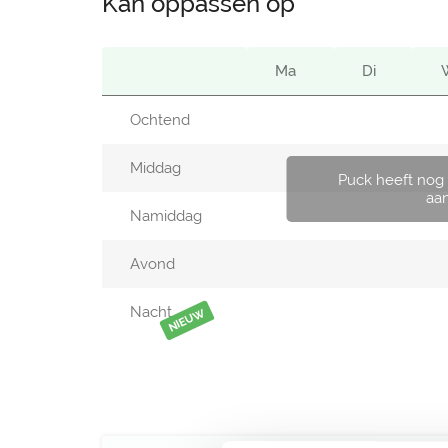
Kan oppassen op
Ma
Di
Ochtend
Middag
Puck heeft nog
aa
Namiddag
Avond
Nacht
NIEUW