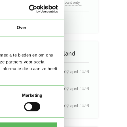
Beschikbaar vanaf:
Account only
Uurtarief:
Account only
Over
Activiteit op Oppasland
 media te bieden en om ons
ze partners voor social
nformatie die u aan ze heeft
Laatste activiteit
07 april 2026
Lid sinds
07 april 2026
Marketing
Profiel bijgewerkt
07 april 2026