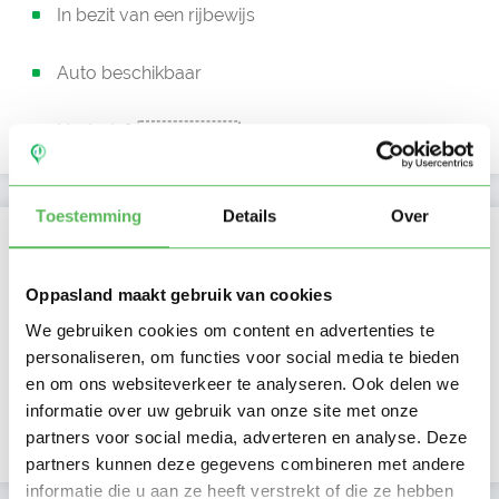
In bezit van een rijbewijs
Auto beschikbaar
Uurtarief:
Account only
Toestemming
Details
Over
Kan oppassen op
Ma
Di
Wo
Do
Vr
Za
Zo
Oppasland maakt gebruik van cookies
Ochtend
We gebruiken cookies om content en advertenties te
Middag
personaliseren, om functies voor social media te bieden
Namiddag
en om ons websiteverkeer te analyseren. Ook delen we
Avond
NIEUW
informatie over uw gebruik van onze site met onze
Nacht
partners voor social media, adverteren en analyse. Deze
partners kunnen deze gegevens combineren met andere
informatie die u aan ze heeft verstrekt of die ze hebben