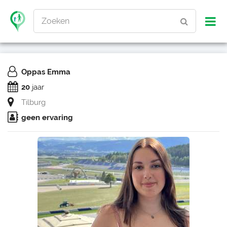
Zoeken
Oppas Emma
20
jaar
Tilburg
geen ervaring