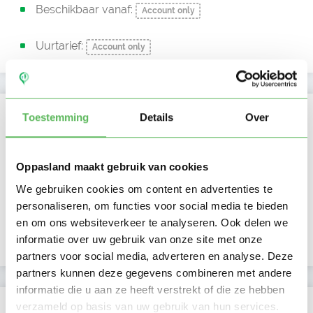
Beschikbaar vanaf:
Account only
Uurtarief:
Account only
Kan oppassen op
Toestemming
Details
Over
Ma
Di
Wo
Do
Vr
Za
Zo
Ochtend
Oppasland maakt gebruik van cookies
Middag
We gebruiken cookies om content en advertenties te
Namiddag
personaliseren, om functies voor social media te bieden
Avond
NIEUW
en om ons websiteverkeer te analyseren. Ook delen we
Nacht
informatie over uw gebruik van onze site met onze
partners voor social media, adverteren en analyse. Deze
partners kunnen deze gegevens combineren met andere
informatie die u aan ze heeft verstrekt of die ze hebben
Activiteit op Oppasland
verzameld op basis van uw gebruik van hun services.