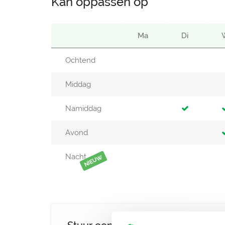
Kan oppassen op
Ma
Di
Ochtend
Middag
Namiddag
Avond
Nacht
NIEUW