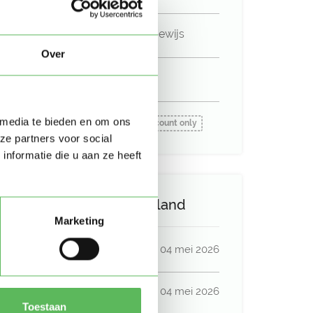
Niet in bezit van een rijbewijs
Over
Geen auto beschikbaar
Beschikbaar vanaf:
 media te bieden en om ons
Account only
ze partners voor social
nformatie die u aan ze heeft
Activiteit op Oppasland
Marketing
Laatste activiteit
04 mei 2026
Lid sinds
04 mei 2026
Toestaan