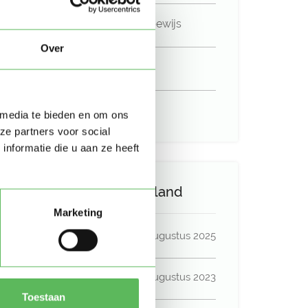
Niet in bezit van een rijbewijs
Over
Geen auto beschikbaar
Uurtarief:
Account only
 media te bieden en om ons
ze partners voor social
nformatie die u aan ze heeft
Activiteit op Oppasland
Marketing
Laatste activiteit
17 augustus 2025
Lid sinds
29 augustus 2023
Toestaan