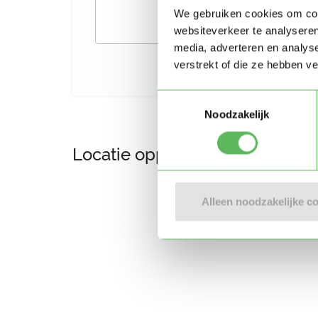
We gebruiken cookies om cont
websiteverkeer te analyseren
media, adverteren en analys
verstrekt of die ze hebben v
Toestemmingsselectie
Noodzakelijk
Locatie oppasadres (Tilburg)
Alleen noodzakelijke c