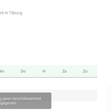
k in Tilburg.
Wo
Do
Vr
Za
Zo
g geen beschikbaarheid
ngegeven