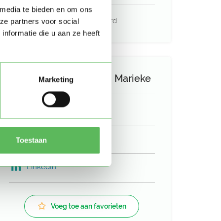
 media te bieden en om ons
E-mailadres is geverifieerd
ze partners voor social
nformatie die u aan ze heeft
Deel het profiel van Marieke
Marketing
Facebook
Twitter
Toestaan
LinkedIn
Voeg toe aan favorieten