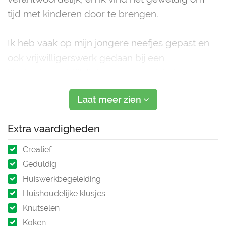
tijd met kinderen door te brengen.
Ik heb vaak op mijn jongere neefjes gepast en
ook vrijwilligerswerk gedaan bij een
kinderdagverblijf. Ik hou van creativiteit:
knutselen, spelletjes spelen en samen dingen
Laat meer zien
ontdekken vind ik erg leuk. Daarnaast ben ik
goed met diere
Extra vaardigheden
Creatief
Geduldig
Huiswerkbegeleiding
Huishoudelijke klusjes
Knutselen
Koken