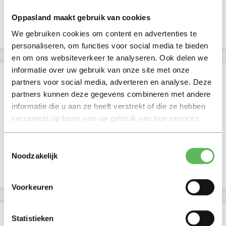
Beschikbaar vanaf:
Account only
Oppasland maakt gebruik van cookies
Uurtarief:
Account only
We gebruiken cookies om content en advertenties te
personaliseren, om functies voor social media te bieden
en om ons websiteverkeer te analyseren. Ook delen we
informatie over uw gebruik van onze site met onze
Kan oppassen op
partners voor social media, adverteren en analyse. Deze
partners kunnen deze gegevens combineren met andere
Ma
Di
Wo
Do
Vr
Za
Zo
informatie die u aan ze heeft verstrekt of die ze hebben
Ochtend
verzameld op basis van uw gebruik van hun services.
Middag
Namiddag
Toestemmingsselectie
Avond
NIEUW
Noodzakelijk
Nacht
Voorkeuren
Activiteit op Oppasland
Statistieken