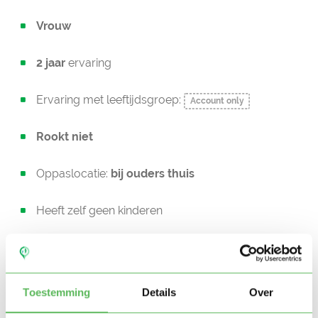
Vrouw
2 jaar
ervaring
Ervaring met leeftijdsgroep:
Account only
Rookt niet
Oppaslocatie:
bij ouders thuis
Heeft zelf geen kinderen
In bezit van een rijbewijs
Geen auto beschikbaar
Toestemming
Details
Over