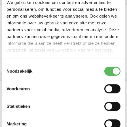
We gebruiken cookies om content en advertenties te
personaliseren, om functies voor social media te bieden
Kan oppassen op
en om ons websiteverkeer te analyseren. Ook delen we
informatie over uw gebruik van onze site met onze
Ma
Di
Wo
Do
Vr
Za
Zo
partners voor social media, adverteren en analyse. Deze
Ochtend
partners kunnen deze gegevens combineren met andere
Middag
informatie die u aan ze heeft verstrekt of die ze hebben
Namiddag
verzameld op basis van uw gebruik van hun services.
Avond
NIEUW
Nacht
Toestemmingsselectie
Noodzakelijk
Activiteit op Oppasland
Voorkeuren
Laatste activiteit
09-07-2026
Statistieken
Lid sinds
07-06-2022
Marketing