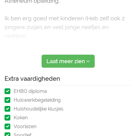
Atheneum opleiding.
Ik ben erg goed met kinderen (Heb zelf ook 2
jongere zusjes en veel jonge neefjes en
nichtjes)
Ik pas regelmatig op. En ben beschikbaar
Laat meer zien
doordeweeks en in het weekend in overleg. Dit
kan eenmalig zijn of voor een langere periode
Extra vaardigheden
als vaste oppas.
EHBO diploma
Mocht u interesse hebben. Laat het
Huiswerkbegeleiding
Huishoudelijke klusjes
Koken
Voorlezen
Sportief