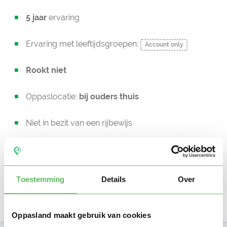
5 jaar
ervaring
Ervaring met leeftijdsgroepen:
Account only
Rookt niet
Oppaslocatie:
bij ouders thuis
Niet in bezit van een rijbewijs
Geen auto beschikbaar
Beschikbaar vanaf:
Account only
Toestemming
Details
Over
Uurtarief:
Account only
Oppasland maakt gebruik van cookies