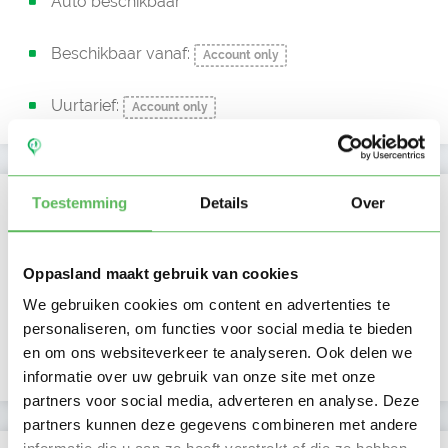
Auto beschikbaar
Beschikbaar vanaf:
Account only
Uurtarief:
Account only
Kan oppassen op
Toestemming
Details
Over
Ma
Di
Wo
Do
Vr
Za
Zo
Ochtend
Oppasland maakt gebruik van cookies
Middag
Namiddag
We gebruiken cookies om content en advertenties te
Avond
personaliseren, om functies voor social media te bieden
NIEUW
Nacht
en om ons websiteverkeer te analyseren. Ook delen we
informatie over uw gebruik van onze site met onze
partners voor social media, adverteren en analyse. Deze
partners kunnen deze gegevens combineren met andere