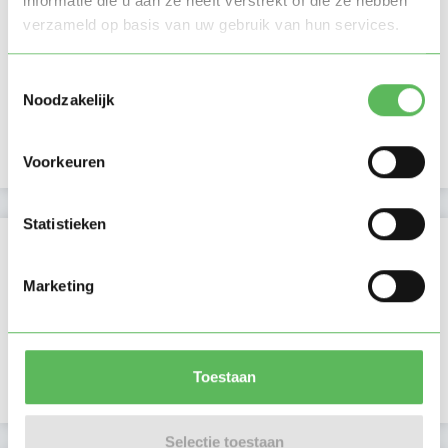
informatie die u aan ze heeft verstrekt of die ze hebben
Activiteit op Oppasland
verzameld op basis van uw gebruik van hun services.
Laatste activiteit
21-05-2026
Toestemmingsselectie
Noodzakelijk
Lid sinds
11-06-2025
Profiel bijgewerkt
11-06-2025
Voorkeuren
Statistieken
Verificaties
Marketing
E-mailadres is geverifieerd
Telefoonnummer is geverifieerd
Toestaan
In het bezit van een VOG per 10 oktober 2022
Selectie toestaan