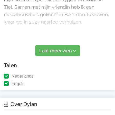
Tiel. Samen met mijn vriendin heb ik een
nieuwbouwhuis gekocht in Beneden-Leeuwen,
waar we in 2027 naartoe verhuizen.
Ik heb ervaring met oppassen op kinderen in de
leeftijd van 4 tot 16 jaar. Of het nu gaat om een
Laat meer zien
avondje spelen, hulp bij huiswerk of een rustige
avond terwijl de ouders even weg zijn – ik ben
Talen
enthousiast, verantwoordelijk e
Nederlands
Engels
Over Dylan