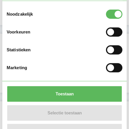
Lid sinds
07-07-2025
Toestemmingsselectie
Noodzakelijk
Profiel bijgewerkt
07-07-2025
Voorkeuren
Verificaties
Statistieken
E-mailadres is geverifieerd
Marketing
Facebook is gekoppeld
Google is gekoppeld
Toestaan
Locatie oppasadres (Tiel)
Selectie toestaan