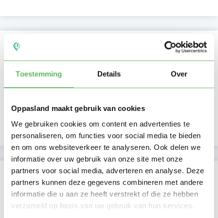
Kan oppassen op
Ma
Di
Wo
Do
Vr
Za
Zo
Toestemming
Details
Over
Ochtend
Middag
Namiddag
Oppasland maakt gebruik van cookies
Avond
NIEUW
Nacht
We gebruiken cookies om content en advertenties te
personaliseren, om functies voor social media te bieden
en om ons websiteverkeer te analyseren. Ook delen we
informatie over uw gebruik van onze site met onze
partners voor social media, adverteren en analyse. Deze
Activiteit op Oppasland
partners kunnen deze gegevens combineren met andere
informatie die u aan ze heeft verstrekt of die ze hebben
Laatste activiteit
21-07-2025
verzameld op basis van uw gebruik van hun services.