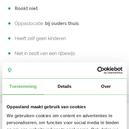
Rookt niet
Oppaslocatie:
bij ouders thuis
Heeft zelf geen kinderen
Niet in bezit van een rijbewijs
Geen auto beschikbaar
Uurtarief:
Account only
Toestemming
Details
Over
Oppasland maakt gebruik van cookies
Kan oppassen op
We gebruiken cookies om content en advertenties te
personaliseren, om functies voor social media te bieden
Ma
Di
Wo
Do
Vr
Za
Zo