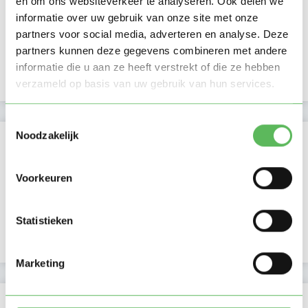
en om ons websiteverkeer te analyseren. Ook delen we
Ochtend
informatie over uw gebruik van onze site met onze
Middag
partners voor social media, adverteren en analyse. Deze
Namiddag
partners kunnen deze gegevens combineren met andere
Avond
NIEUW
Nacht
informatie die u aan ze heeft verstrekt of die ze hebben
verzameld op basis van uw gebruik van hun services.
Toestemmingsselectie
Noodzakelijk
Activiteit op Oppasland
Laatste activiteit
07-07-2026
Voorkeuren
Lid sinds
01-07-2020
Statistieken
Profiel bijgewerkt
10-10-2024
Marketing
Verificaties