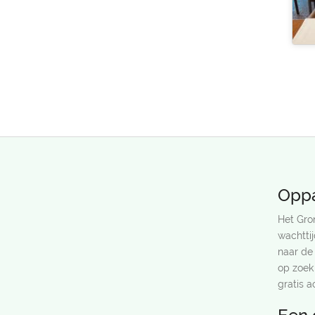
Oppa
Het Gro
wachtti
naar de
op zoek
gratis a