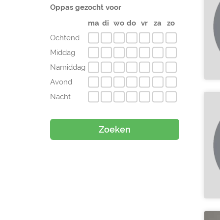
Oppas gezocht voor
ma
di
wo
do
vr
za
zo
Ochtend
Middag
Namiddag
Avond
Nacht
Zoeken