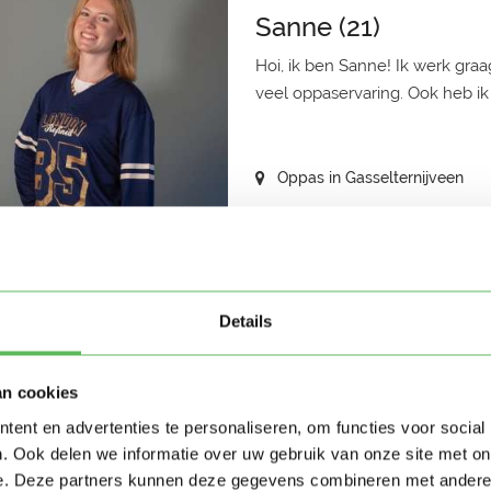
Sanne (21)
Hoi, ik ben Sanne! Ik werk graa
veel oppaservaring. Ook heb ik 
Oppas in Gasselternijveen
Janny (63)
Details
Ik ben een leuke oppas kindere
ervaring. Ik ben 5 jaar au pair ge
an cookies
ent en advertenties te personaliseren, om functies voor social
Oppas in Musselkanaal
. Ook delen we informatie over uw gebruik van onze site met on
e. Deze partners kunnen deze gegevens combineren met andere i