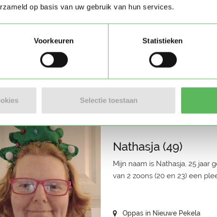
erzameld op basis van uw gebruik van hun services.
Janine
Voorkeuren
Statistieken
Ik ben Janine en ik ben op zoe
Eexterveen. Stuur mij een beric
Oppas in Eexterveen
ookies
Selectie toestaan
Nathasja (49)
Mijn naam is Nathasja, 25 jaar
van 2 zoons (20 en 23) een plee
Oppas in Nieuwe Pekela