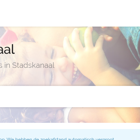
aal
s in Stadskanaal
 op. We hebben de zoekafstand automatisch vergroot.