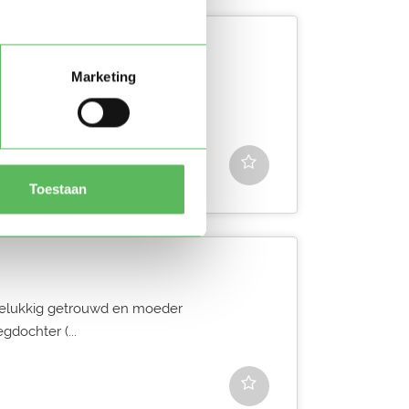
Marketing
k naar oppaswerk in
ht als je meer vragen hebt.
Toestaan
 gelukkig getrouwd en moeder
gdochter (...