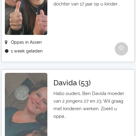
dochter van 17 jaar op u kinder...
Oppas in Assen
1 week geleden
Davida (53)
Hallo ouders, Ben Davida moeder
van 2 jongens 27 en 23. Wil graag
met kinderen werken. Zoekt u
oppa...