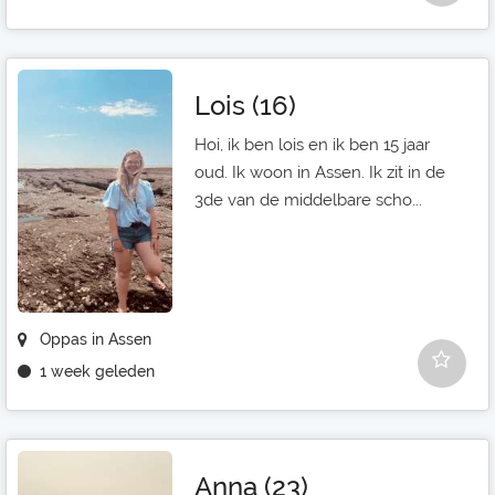
Lois (16)
Hoi, ik ben lois en ik ben 15 jaar
oud. Ik woon in Assen. Ik zit in de
3de van de middelbare scho...
Oppas in Assen
1 week geleden
Anna (23)