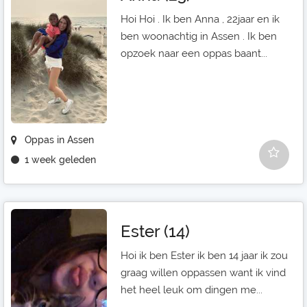
Hoi Hoi . Ik ben Anna , 22jaar en ik
ben woonachtig in Assen . Ik ben
opzoek naar een oppas baant...
Oppas in Assen
1 week geleden
Ester (14)
Hoi ik ben Ester ik ben 14 jaar ik zou
graag willen oppassen want ik vind
het heel leuk om dingen me...