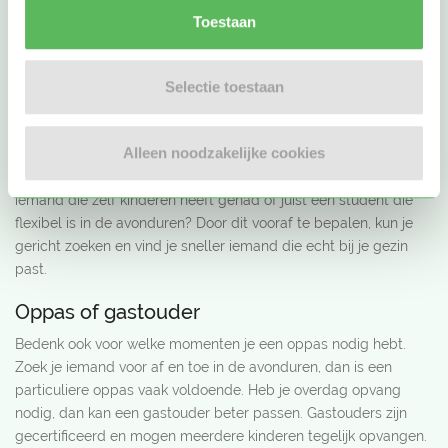
Wat voor oppas past bij jouw gezin
Toestaan
Voordat je begint met zoeken, is het handig om te bedenken
wat je precies zoekt in een oppas.
Selectie toestaan
Maak een lijstje met wensen
Alleen noodzakelijke cookies
Schrijf op welke eigenschappen jij belangrijk vindt. Denk aan
leeftijd, ervaring of een bepaalde studieachtergrond. Wil je
iemand die zelf kinderen heeft gehad of juist een student die
flexibel is in de avonduren? Door dit vooraf te bepalen, kun je
gericht zoeken en vind je sneller iemand die echt bij je gezin
past.
Oppas of gastouder
Bedenk ook voor welke momenten je een oppas nodig hebt.
Zoek je iemand voor af en toe in de avonduren, dan is een
particuliere oppas vaak voldoende. Heb je overdag opvang
nodig, dan kan een gastouder beter passen. Gastouders zijn
gecertificeerd en mogen meerdere kinderen tegelijk opvangen.