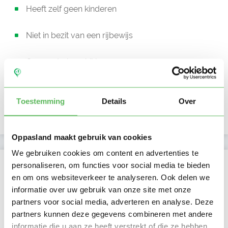
Heeft zelf geen kinderen
Niet in bezit van een rijbewijs
Geen auto beschikbaar
Beschikbaar vanaf:
Account only
Toestemming
Details
Over
Uurtarief:
Account only
Oppasland maakt gebruik van cookies
We gebruiken cookies om content en advertenties te
Kan oppassen op
personaliseren, om functies voor social media te bieden
en om ons websiteverkeer te analyseren. Ook delen we
Ma
Di
Wo
Do
Vr
Za
Zo
informatie over uw gebruik van onze site met onze
Farida heeft nog geen
Ochtend
beschikbaarheid
partners voor social media, adverteren en analyse. Deze
Middag
aangegeven
Namiddag
partners kunnen deze gegevens combineren met andere
Avond
NIEUW
Nacht
informatie die u aan ze heeft verstrekt of die ze hebben