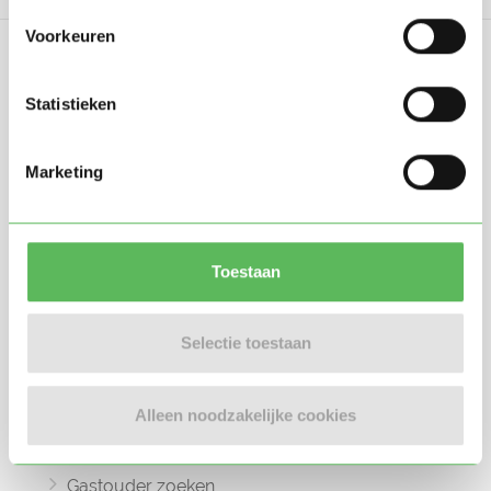
Voorkeuren
Statistieken
Oppasland is een online platform opgericht
Marketing
in 2017, bedoeld om ouders, oppassers en
gastouders met elkaar in contact te
brengen.
Toestaan
Selectie toestaan
Informatie
Alleen noodzakelijke cookies
Oppas zoeken
Oppaswerk zoeken
Gastouder zoeken