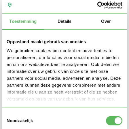
Toestemming
Details
Over
Oppasland maakt gebruik van cookies
We gebruiken cookies om content en advertenties te
personaliseren, om functies voor social media te bieden
en om ons websiteverkeer te analyseren. Ook delen we
Stuur mij nieuwe profielen in mijn omgeving per
informatie over uw gebruik van onze site met onze
e-mail
partners voor social media, adverteren en analyse. Deze
Door te registreren ga je akkoord met de
Algemene
partners kunnen deze gegevens combineren met andere
voorwaarden
van Oppasland.
informatie die u aan ze heeft verstrekt of die ze hebben
verzameld op basis van uw gebruik van hun services.
Gratis aanmelden
Toestemmingsselectie
Noodzakelijk