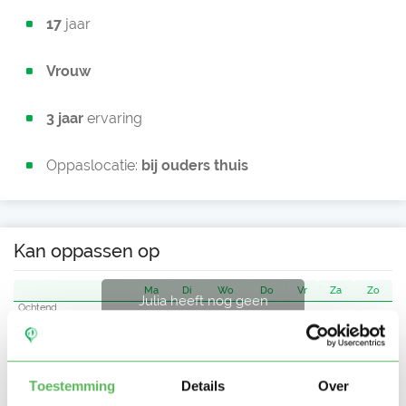
17
jaar
Vrouw
3 jaar
ervaring
Oppaslocatie:
bij ouders thuis
Kan oppassen op
Ma
Di
Wo
Do
Vr
Za
Zo
Julia heeft nog geen
Ochtend
beschikbaarheid
Middag
aangegeven
Namiddag
Avond
NIEUW
Nacht
Toestemming
Details
Over