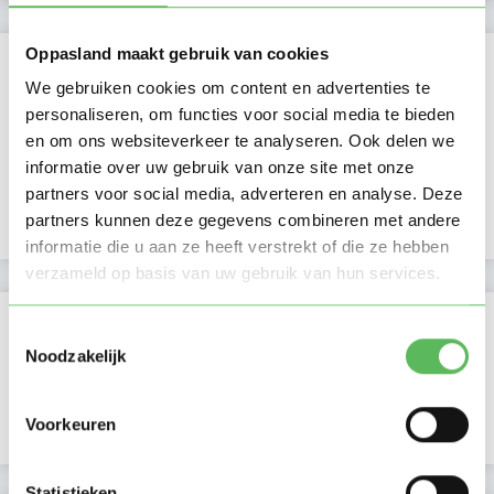
Oppasland maakt gebruik van cookies
Activiteit op Oppasland
We gebruiken cookies om content en advertenties te
Laatste activiteit
23-08-2025
personaliseren, om functies voor social media te bieden
en om ons websiteverkeer te analyseren. Ook delen we
Lid sinds
26-10-2022
informatie over uw gebruik van onze site met onze
partners voor social media, adverteren en analyse. Deze
Profiel bijgewerkt
19-03-2024
partners kunnen deze gegevens combineren met andere
informatie die u aan ze heeft verstrekt of die ze hebben
verzameld op basis van uw gebruik van hun services.
Verificaties
Toestemmingsselectie
Noodzakelijk
E-mailadres is geverifieerd
Google is gekoppeld
Voorkeuren
Statistieken