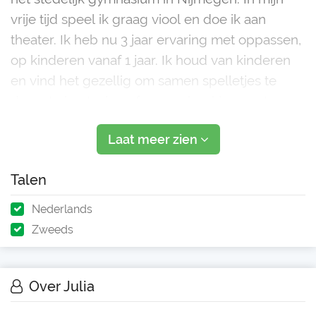
vrije tijd speel ik graag viool en doe ik aan
theater. Ik heb nu 3 jaar ervaring met oppassen,
op kinderen vanaf 1 jaar. Ik houd van kinderen
en vind het gezellig om samen spelletjes te
doen, te knutselen of ze een boekje voor te
lezen voor ze naar bed gaan. Ik zou zowel
Laat meer zien
overdag als s'avo
Talen
Nederlands
Zweeds
Over Julia