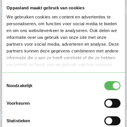
Oppasland maakt gebruik van cookies
We gebruiken cookies om content en advertenties te
personaliseren, om functies voor social media te bieden
Daisy (17)
en om ons websiteverkeer te analyseren. Ook delen we
Hoi, ik ben Daisy, ik ben 17 jaar oud,
informatie over uw gebruik van onze site met onze
ik woon in Nijmegen en ik doe al
partners voor social media, adverteren en analyse. Deze
sinds mijn 13de oppas werk! ...
partners kunnen deze gegevens combineren met andere
informatie die u aan ze heeft verstrekt of die ze hebben
verzameld op basis van uw gebruik van hun services.
Toestemmingsselectie
Noodzakelijk
Oppas in
Nijmegen
2 weken geleden
Voorkeuren
Statistieken