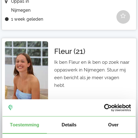
Oppas in
Nijmegen
1 week geleden
Fleur (21)
Ik ben Fleur en ik ben op zoek naar
oppaswerk in Nijmegen. Stuur mij
een bericht als je meer vragen
hebt.
Oppas in
Toestemming
Details
Over
Nijmegen
1 week geleden