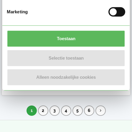
Anouk (15)
Marketing
Hoi! Ik ben 15 jaar en vind het erg
leuk om met kinderen om te gaan.
Ik heb een beetje ervaring met ...
Toestaan
Selectie toestaan
Oppas in
Nijmegen
Alleen noodzakelijke cookies
3 weken geleden
1
2
3
4
5
6