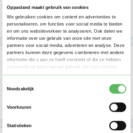
Oppasland maakt gebruik van cookies
Beschikbaar vanaf:
Account only
We gebruiken cookies om content en advertenties te
personaliseren, om functies voor social media te bieden
Uurtarief:
Account only
en om ons websiteverkeer te analyseren. Ook delen we
informatie over uw gebruik van onze site met onze
partners voor social media, adverteren en analyse. Deze
partners kunnen deze gegevens combineren met andere
Kan oppassen op
informatie die u aan ze heeft verstrekt of die ze hebben
verzameld op basis van uw gebruik van hun services.
Ma
Di
Wo
Do
Vr
Za
Zo
Ochtend
Middag
Toestemmingsselectie
Namiddag
Noodzakelijk
Avond
NIEUW
Nacht
Voorkeuren
Statistieken