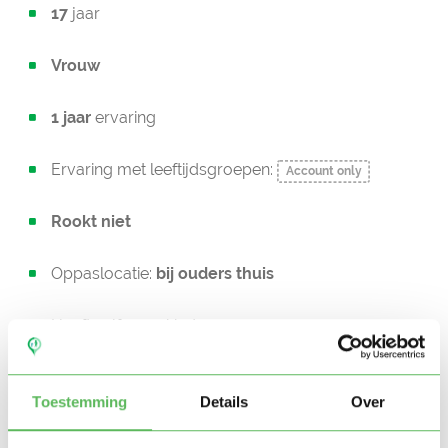
17
jaar
Vrouw
1 jaar
ervaring
Ervaring met leeftijdsgroepen:
Account only
Rookt niet
Oppaslocatie:
bij ouders thuis
Heeft zelf geen kinderen
Niet in bezit van een rijbewijs
Toestemming
Details
Over
Geen auto beschikbaar