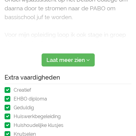
daarna door te stromen naar de PABO om
bassischool juf te worden.
Voor mijn opleiding loop ik ook stage in groep
1&2. Hier doe ik veel ervaring op in het
begeleiden, spelen en verzorgen van jonge
Laat meer zien
kinderen. Ik vind het leuk om met kinderen te
knutselen, bakken, en voorlezen.
Extra vaardigheden
Oppassen zie ik
Creatief
EHBO diploma
Geduldig
Huiswerkbegeleiding
Huishoudelijke klusjes
Knutselen