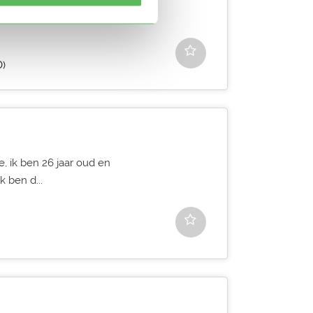
D)
e, ik ben 26 jaar oud en
k ben d...