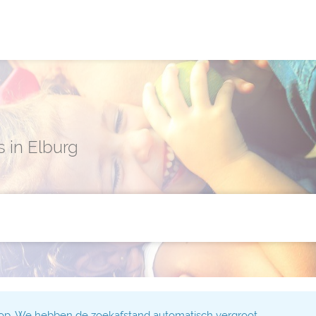
s in Elburg
 op. We hebben de zoekafstand automatisch vergroot.