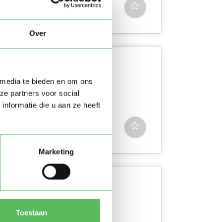
Over
 media te bieden en om ons
k naar oppaswerk in Elburg.
ze partners voor social
er vragen hebt.
nformatie die u aan ze heeft
Marketing
k naar oppaswerk in
Toestaan
n bericht als je meer vragen