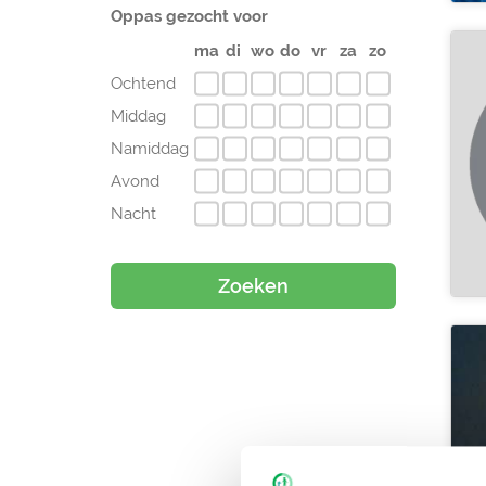
Oppas gezocht voor
ma
di
wo
do
vr
za
zo
Ochtend
Middag
Namiddag
Avond
Nacht
Zoeken