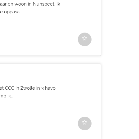
 jaar en woon in Nunspeet. Ik
 oppasa...
p het CCC in Zwolle in 3 havo
p ik...