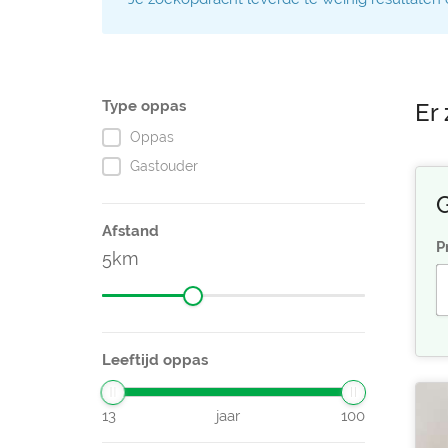
Type oppas
Er 
Oppas
Gastouder
G
Afstand
P
5
Leeftijd oppas
13
jaar
100