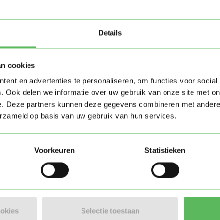
Oppas in Nunspeet
Details
Dewith (38)
an cookies
ent en advertenties te personaliseren, om functies voor social
Ik ben Dewith en ik ben op zoe
. Ook delen we informatie over uw gebruik van onze site met on
Stuur mij een bericht als je me
e. Deze partners kunnen deze gegevens combineren met andere i
erzameld op basis van uw gebruik van hun services.
Oppas in Elburg
Voorkeuren
Statistieken
Wendy (44)
Ik ben Wendy en ik ben op zoe
ookies
Selectie toestaan
Oosterwolde (GD). Stuur mij ee