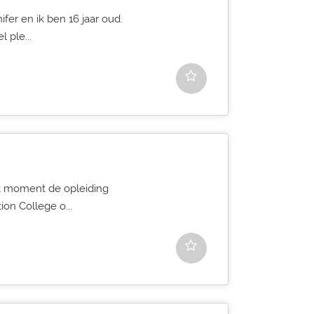
fer en ik ben 16 jaar oud.
l ple...
dit moment de opleiding
ion College o...