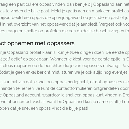
raag een particuliere oppas vinden, dan ben je bij Oppasland aan het 
s te vinden die bij je past. Meld je gratis aan en maak een profiel aa
bijvoorbeeld een oppas die op vrijdagavond op je kinderen past of ju
 in het overzicht van het oppaswerk dat je aanbiedt. Vergeet ook voora
s reageren sneller op profielen die een duidelijke beschrijving en f
act opnemen met oppassers
je Oppasland profiel klaar is, kun je twee dingen doen. De eerste o
nt zelf actief op zoek gaan. Wanneer je kiest voor de eerste optie, is
osteloos reageren op de berichten die je van oppassers ontvangt. Je 
 Zodat je geen enkel bericht mist, sturen we je ook altijd nog eventjes
jk kan het zijn dat je snel een oppas nodig hebt, of dat oppassers ni
n handen te nemen. Je kunt de contactformulieren ontgrendelen door 
e Oppasland account, waardoor je snel een oppas kunt vinden in Dro
nd abonnement vastzit, want bij Oppasland kun je namelijk altijd opz
pen dat je snel een oppas vindt die bij je past!