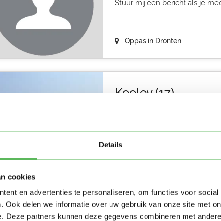
Stuur mij een bericht als je me
Oppas in Dronten
Keeley (17)
Ik ben Keeley, ik woon in Ka
en mijn zus. Ik ben 16 jaar over 
Details
Oppas in Kampen
an cookies
ent en advertenties te personaliseren, om functies voor social
. Ook delen we informatie over uw gebruik van onze site met on
Deborah
e. Deze partners kunnen deze gegevens combineren met andere i