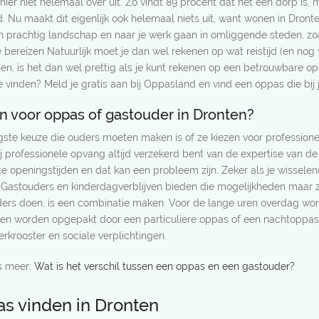
n hier niet helemaal over uit. Zo vindt 89 procent dat het een dorp is
. Nu maakt dit eigenlijk ook helemaal niets uit, want wonen in Dront
n prachtig landschap en naar je werk gaan in omliggende steden, zo
 bereizen Natuurlijk moet je dan wel rekenen op wat reistijd (en nog wat
ten, is het dan wel prettig als je kunt rekenen op een betrouwbare op
e vinden? Meld je gratis aan bij Oppasland en vind een oppas die bij 
n voor oppas of gastouder in Dronten?
gste keuze die ouders moeten maken is of ze kiezen voor professionel
ij professionele opvang altijd verzekerd bent van de expertise van d
e openingstijden en dat kan een probleem zijn. Zeker als je wissele
 Gastouders en kinderdagverblijven bieden die mogelijkheden maar ze
ders doen, is een combinatie maken. Voor de lange uren overdag wor
en worden opgepakt door een particuliere oppas of een nachtoppas. W
rkrooster en sociale verplichtingen.
s meer:
Wat is het verschil tussen een oppas en een gastouder?
s vinden in Dronten