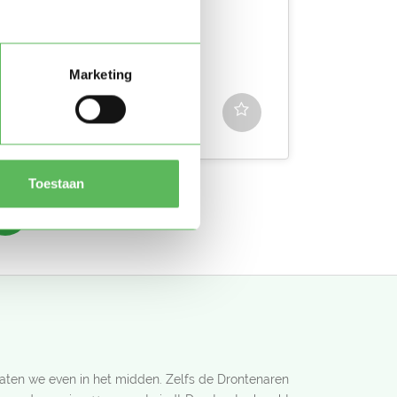
oek naar oppaswerk in
richt als je meer vragen
Marketing
Toestaan
3
 laten we even in het midden. Zelfs de Drontenaren