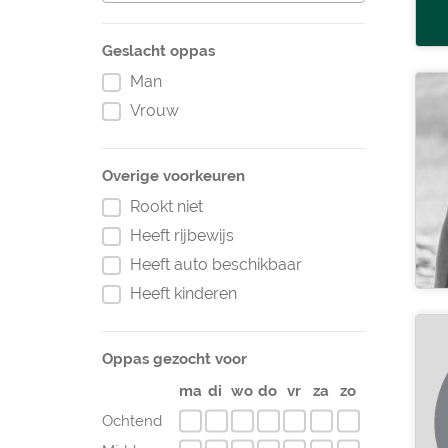
Geslacht oppas
Man
Vrouw
Overige voorkeuren
Rookt niet
Heeft rijbewijs
Heeft auto beschikbaar
Heeft kinderen
Oppas gezocht voor
ma
di
wo
do
vr
za
zo
Ochtend