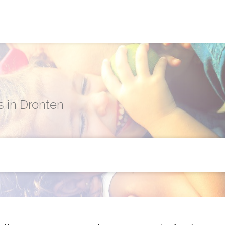
s in Dronten