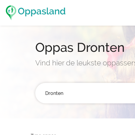
Oppas Dronten
Vind hier de leukste oppasser