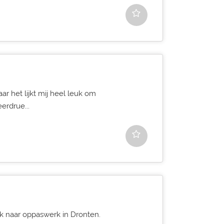
aar het lijkt mij heel leuk om
erdrue...
ek naar oppaswerk in Dronten.