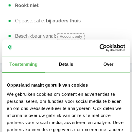
Rookt niet
Oppaslocatie:
bij ouders thuis
Beschikbaar vanaf:
Account only
Uurtarief:
Account only
Toestemming
Details
Over
Kan oppassen op
Oppasland maakt gebruik van cookies
Ma
Di
Wo
Do
Vr
Za
Zo
We gebruiken cookies om content en advertenties te
Ochtend
personaliseren, om functies voor social media te bieden
Middag
en om ons websiteverkeer te analyseren. Ook delen we
Namiddag
informatie over uw gebruik van onze site met onze
Avond
NIEUW
partners voor social media, adverteren en analyse. Deze
Nacht
partners kunnen deze gegevens combineren met andere