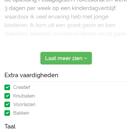
3 dagen per week op een kinderdagverblijf,
waardoor ik veel ervaring heb met jonge
kinderen. Ik kom uit een groot gezin en ben
daardoor gewend om met kinderen om te gaan.
Ik vind het leuk om kinderen voor te lezen
samen met kinderen te knutselen, spelletjes te
Laat meer zien
doen en buiten te spelen. Ik ben ru
Extra vaardigheden
Creatief
Knutselen
Voorlezen
Bakken
Taal