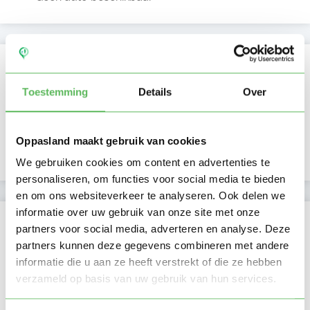
Kan oppassen op
Toestemming
Details
Over
Ma
Di
Wo
Do
Vr
Za
Zo
Fay heeft nog geen
Ochtend
beschikbaarheid
Middag
aangegeven
Namiddag
Avond
NIEUW
Oppasland maakt gebruik van cookies
Nacht
We gebruiken cookies om content en advertenties te
personaliseren, om functies voor social media te bieden
en om ons websiteverkeer te analyseren. Ook delen we
informatie over uw gebruik van onze site met onze
Activiteit op Oppasland
partners voor social media, adverteren en analyse. Deze
partners kunnen deze gegevens combineren met andere
Laatste activiteit
15-12-2025
informatie die u aan ze heeft verstrekt of die ze hebben
verzameld op basis van uw gebruik van hun services.
Lid sinds
15-12-2025