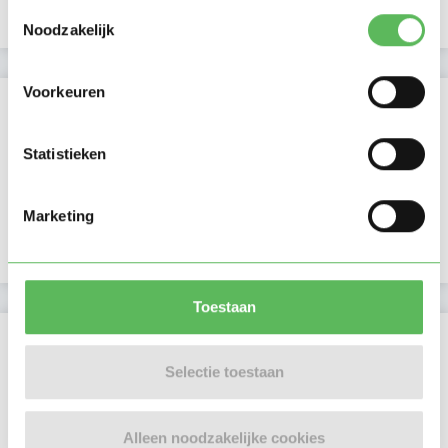
Toestemmingsselectie
Profiel bijgewerkt
15-12-2025
Noodzakelijk
Voorkeuren
Verificaties
E-mailadres is geverifieerd
Statistieken
Google is gekoppeld
Marketing
In het bezit van een VOG per 05 juni 2025
Toestaan
Locatie oppasadres (Dordrecht)
Selectie toestaan
Alleen noodzakelijke cookies