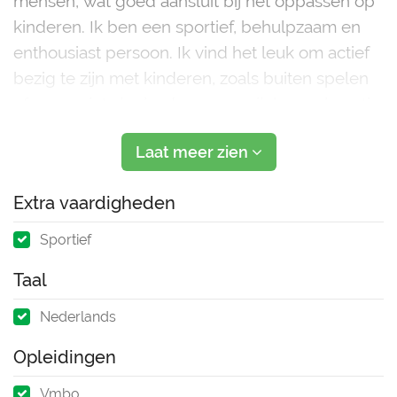
mensen, wat goed aansluit bij het oppassen op
kinderen. Ik ben een sportief, behulpzaam en
enthousiast persoon. Ik vind het leuk om actief
bezig te zijn met kinderen, zoals buiten spelen
of samen iets leuks doen, maar ik kan ook rustig
zijn wanneer dat nodig is. Daar
Laat meer zien
Extra vaardigheden
Sportief
Taal
Nederlands
Opleidingen
Vmbo