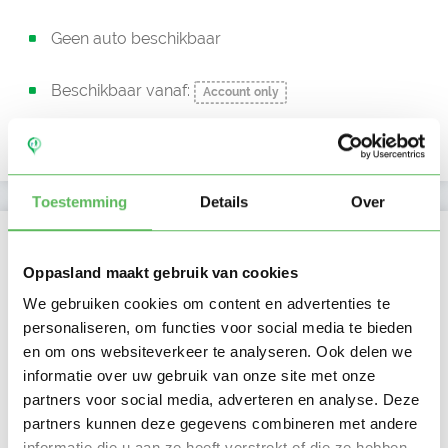
Geen auto beschikbaar
Beschikbaar vanaf:
Account only
Uurtarief:
Account only
Toestemming
Details
Over
Kan oppassen op
Oppasland maakt gebruik van cookies
Ma
Di
Wo
Do
Vr
Za
Zo
We gebruiken cookies om content en advertenties te
Ochtend
personaliseren, om functies voor social media te bieden
Middag
en om ons websiteverkeer te analyseren. Ook delen we
Namiddag
Avond
informatie over uw gebruik van onze site met onze
NIEUW
Nacht
partners voor social media, adverteren en analyse. Deze
partners kunnen deze gegevens combineren met andere
informatie die u aan ze heeft verstrekt of die ze hebben