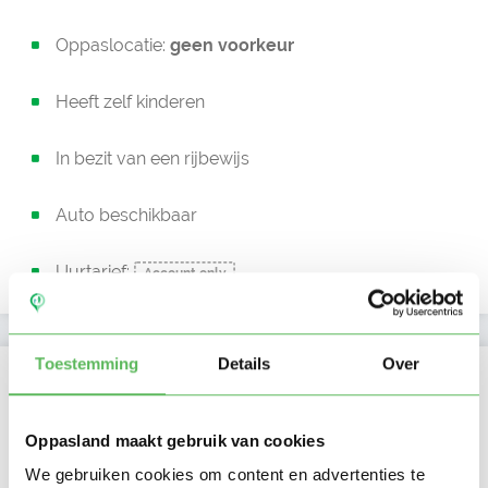
Oppaslocatie:
geen voorkeur
Heeft zelf kinderen
In bezit van een rijbewijs
Auto beschikbaar
Uurtarief:
Account only
Toestemming
Details
Over
Kan oppassen op
Ma
Di
Wo
Do
Vr
Za
Zo
Oppasland maakt gebruik van cookies
Ochtend
We gebruiken cookies om content en advertenties te
Middag