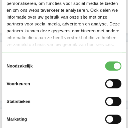
Namiddag
personaliseren, om functies voor social media te bieden
Avond
en om ons websiteverkeer te analyseren. Ook delen we
NIEUW
Nacht
informatie over uw gebruik van onze site met onze
partners voor social media, adverteren en analyse. Deze
partners kunnen deze gegevens combineren met andere
informatie die u aan ze heeft verstrekt of die ze hebben
verzameld op basis van uw gebruik van hun services.
Activiteit op Oppasland
Toestemmingsselectie
Laatste activiteit
14-03-2026
Noodzakelijk
Lid sinds
27-08-2019
Voorkeuren
Profiel bijgewerkt
24-03-2024
Statistieken
Verificaties
Marketing