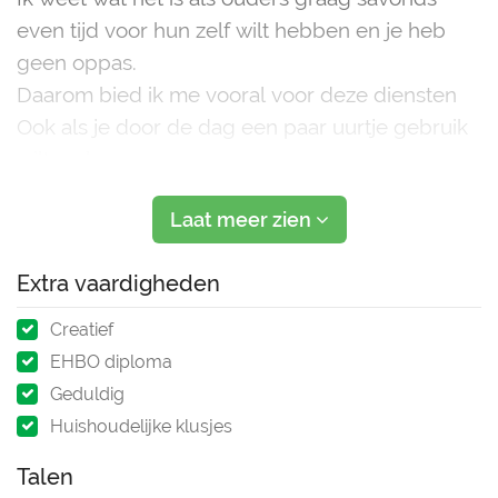
even tijd voor hun zelf wilt hebben en je heb
geen oppas.
Daarom bied ik me vooral voor deze diensten
Ook als je door de dag een paar uurtje gebruik
wilt maken van een oppas
Ik ben een gediplomeerd oppas vol met
Laat meer zien
ervaring pedagogisch,begeleider,ambulant
hulpverlener.
Extra vaardigheden
Wil je een oppas kan je
Creatief
EHBO diploma
Geduldig
Huishoudelijke klusjes
Talen