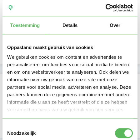
Ma
Di
Wo
Do
Vr
Za
Zo
Ochtend
Toestemming
Details
Over
Middag
Namiddag
Avond
NIEUW
Oppasland maakt gebruik van cookies
Nacht
We gebruiken cookies om content en advertenties te
personaliseren, om functies voor social media te bieden
en om ons websiteverkeer te analyseren. Ook delen we
informatie over uw gebruik van onze site met onze
Activiteit op Oppasland
partners voor social media, adverteren en analyse. Deze
partners kunnen deze gegevens combineren met andere
Laatste activiteit
24-07-2026
informatie die u aan ze heeft verstrekt of die ze hebben
verzameld op basis van uw gebruik van hun services.
Lid sinds
27-01-2026
Profiel bijgewerkt
12-07-2026
Toestemmingsselectie
Noodzakelijk