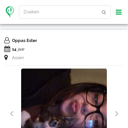
Zoeken
Oppas Ester
14
jaar
Assen