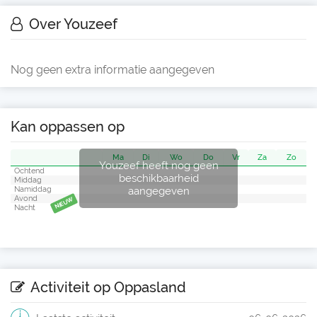
Over Youzeef
Nog geen extra informatie aangegeven
Kan oppassen op
Ma
Di
Wo
Do
Vr
Za
Zo
Youzeef heeft nog geen
Ochtend
beschikbaarheid
Middag
aangegeven
Namiddag
Avond
NIEUW
Nacht
Activiteit op Oppasland