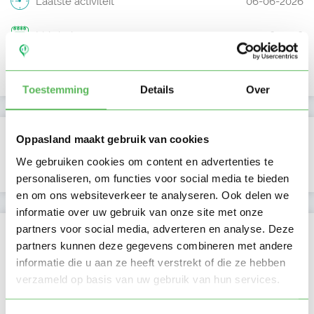
Laatste activiteit
06-06-2026
Lid sinds
03-06-2026
Profiel bijgewerkt
03-06-2026
Toestemming
Details
Over
Verificaties
Oppasland maakt gebruik van cookies
We gebruiken cookies om content en advertenties te
E-mailadres is geverifieerd
personaliseren, om functies voor social media te bieden
en om ons websiteverkeer te analyseren. Ook delen we
informatie over uw gebruik van onze site met onze
partners voor social media, adverteren en analyse. Deze
Locatie oppasadres (Assen)
partners kunnen deze gegevens combineren met andere
informatie die u aan ze heeft verstrekt of die ze hebben
verzameld op basis van uw gebruik van hun services.