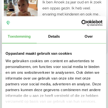
Ik ben Anoek 24 jaar oud en ik zoek
een oppas gezin. Ik heb veel
ervaring met kinderen en ook me...
Toestemming
Details
Over
Oppas in Assen
Oppasland maakt gebruik van cookies
We gebruiken cookies om content en advertenties te
1
2
3
4
5
personaliseren, om functies voor social media te bieden
en om ons websiteverkeer te analyseren. Ook delen we
informatie over uw gebruik van onze site met onze
partners voor social media, adverteren en analyse. Deze
partners kunnen deze gegevens combineren met andere
Een oppas in Assen vinden
informatie die u aan ze heeft verstrekt of die ze hebben
verzameld op basis van uw gebruik van hun services.
In Assen werken steeds meer ouders allebei, wat het lastig kan
maken om werk en gezin goed te combineren. Vooral na