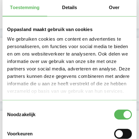
aangegeven
Namiddag
Toestemming
Details
Over
Avond
NIEUW
Nacht
Oppasland maakt gebruik van cookies
We gebruiken cookies om content en advertenties te
Activiteit op Oppasland
personaliseren, om functies voor social media te bieden
en om ons websiteverkeer te analyseren. Ook delen we
Laatste activiteit
04-07-2026
informatie over uw gebruik van onze site met onze
partners voor social media, adverteren en analyse. Deze
Lid sinds
04-07-2026
partners kunnen deze gegevens combineren met andere
informatie die u aan ze heeft verstrekt of die ze hebben
Profiel bijgewerkt
04-07-2026
verzameld op basis van uw gebruik van hun services.
Toestemmingsselectie
Noodzakelijk
Verificaties
E-mailadres is geverifieerd
Voorkeuren