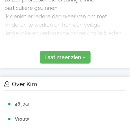
particuliere gezinnen.
Ik geniet er iedere dag weer van om met
kinderen te werken en hen een veilige,
liefdevolle en vertrouwde omgeving te bieden.
Samen naar buiten, spelen, voorlezen,
knutselen, bakken of gewoon lekker lachen; ik
Laat meer zien
vind het belangrijk dat kinderen zich g
Over Kim
48
jaar
Vrouw