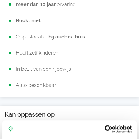
meer dan 10 jaar
ervaring
Rookt niet
Oppaslocatie:
bij ouders thuis
Heeft zelf kinderen
In bezit van een rijbewijs
Auto beschikbaar
Kan oppassen op
Ma
Di
Wo
Do
Vr
Za
Zo
Kim heeft nog geen
Ochtend
beschikbaarheid
Middag