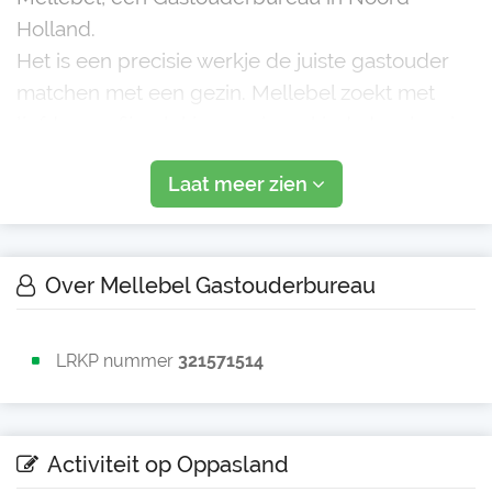
Holland.
Het is een precisie werkje de juiste gastouder
matchen met een gezin. Mellebel zoekt met
liefde een fijn plekje voor jouw kind, daar kun je
op vertrouwen
Laat meer zien
Wij houden van duidelijkheid en werken niet
met kleine lettertjes
Wil jij weten hoe wij werken, wie wij zijn en wat
Over Mellebel Gastouderbureau
wij voor jou kunnen betekenen? Neem dan
conta
LRKP nummer
321571514
Activiteit op Oppasland