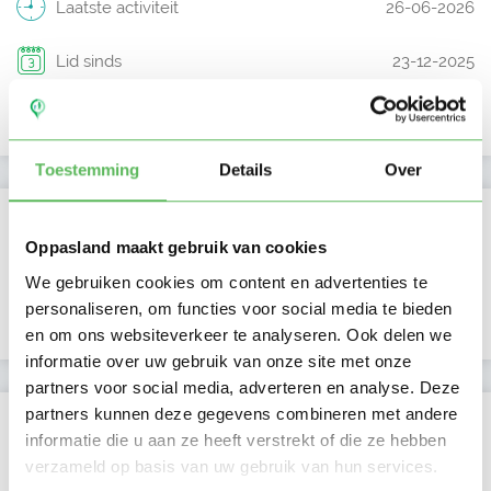
Laatste activiteit
26-06-2026
Lid sinds
23-12-2025
Profiel bijgewerkt
23-12-2025
Toestemming
Details
Over
Verificaties
Oppasland maakt gebruik van cookies
E-mailadres is geverifieerd
We gebruiken cookies om content en advertenties te
personaliseren, om functies voor social media te bieden
Google is gekoppeld
en om ons websiteverkeer te analyseren. Ook delen we
informatie over uw gebruik van onze site met onze
partners voor social media, adverteren en analyse. Deze
partners kunnen deze gegevens combineren met andere
Locatie oppasadres (Capelle aan den IJssel)
informatie die u aan ze heeft verstrekt of die ze hebben
verzameld op basis van uw gebruik van hun services.