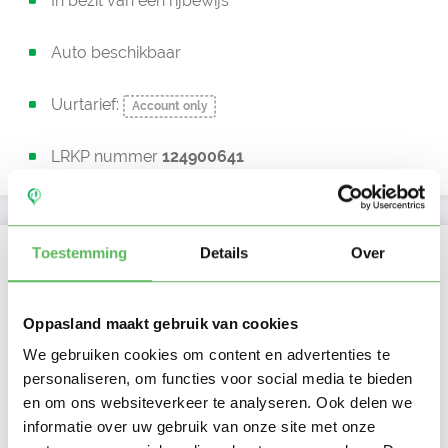
In bezit van een rijbewijs
Auto beschikbaar
Uurtarief:
Account only
LRKP nummer
124900641
Kan oppassen op
Toestemming
Details
Over
Ma
Di
Wo
Do
Vr
Za
Zo
Ochtend
Oppasland maakt gebruik van cookies
Middag
We gebruiken cookies om content en advertenties te
Namiddag
personaliseren, om functies voor social media te bieden
Avond
NIEUW
Nacht
en om ons websiteverkeer te analyseren. Ook delen we
informatie over uw gebruik van onze site met onze