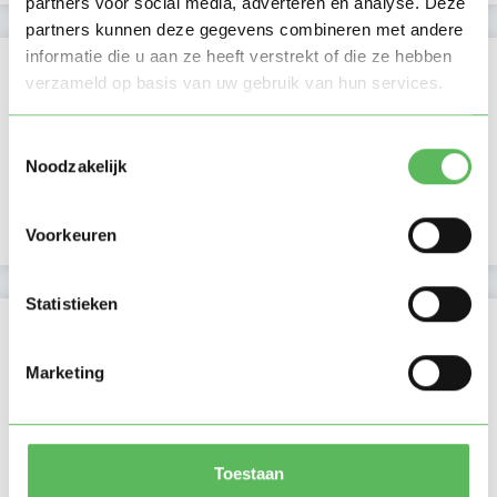
partners voor social media, adverteren en analyse. Deze
partners kunnen deze gegevens combineren met andere
informatie die u aan ze heeft verstrekt of die ze hebben
Activiteit op Oppasland
verzameld op basis van uw gebruik van hun services.
Laatste activiteit
14-03-2026
Toestemmingsselectie
Noodzakelijk
Lid sinds
27-02-2025
Profiel bijgewerkt
14-03-2026
Voorkeuren
Statistieken
Verificaties
Marketing
E-mailadres is geverifieerd
Telefoonnummer is geverifieerd
Toestaan
In het bezit van een kinder EHBO certificaat