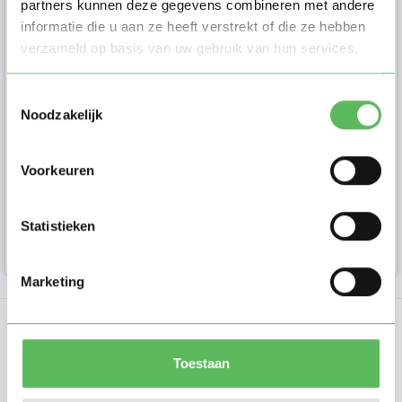
partners kunnen deze gegevens combineren met andere
Jose (64)
informatie die u aan ze heeft verstrekt of die ze hebben
verzameld op basis van uw gebruik van hun services.
Hallo ouders, Mijn naam is José,
moeder van 5 dochters. Op
Toestemmingsselectie
maandag, dinsdag óf woensdag
Noodzakelijk
heb i...
Voorkeuren
Gastouder in
Statistieken
Wormerveer
Marketing
Toestaan