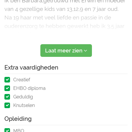
Ik ben Barbara,getrouwd met Erwin en moeder
van 4 gezellige kids van 13,12,9 en 7 jaar oud.
Na 19 haar met veel liefde en passie in de
ouderenzorg te hebben gewerkt heb ik 3,5 jaar
geleden de stap gezet om een nieuwe
uitdaging aan te gaan in de gastouder opvang.
Laat meer zien
De eerste kindjes gaan nu naar school
Extra vaardigheden
Creatief
EHBO diploma
Geduldig
Knutselen
Opleiding
MBO