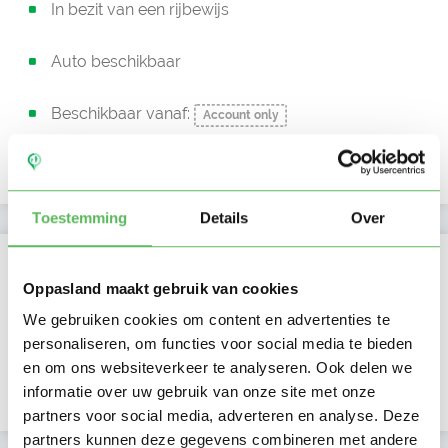
In bezit van een rijbewijs
Auto beschikbaar
Beschikbaar vanaf:
Account only
Uurtarief:
Account only
Toestemming
Details
Over
Kan oppassen op
Oppasland maakt gebruik van cookies
Ma
Di
Wo
Do
Vr
Za
Zo
Barbara heeft nog geen
We gebruiken cookies om content en advertenties te
Ochtend
beschikbaarheid
Middag
personaliseren, om functies voor social media te bieden
aangegeven.
Namiddag
Avond
NIEUW
en om ons websiteverkeer te analyseren. Ook delen we
Nacht
informatie over uw gebruik van onze site met onze
partners voor social media, adverteren en analyse. Deze
partners kunnen deze gegevens combineren met andere