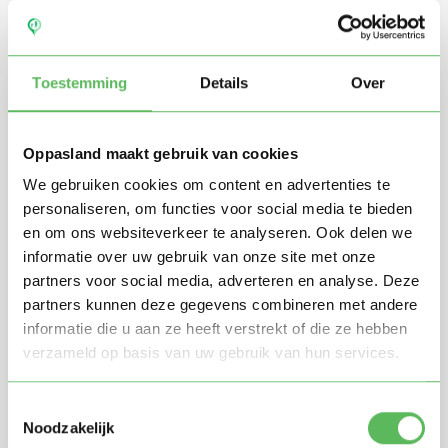
Toestemming
Details
Over
Oppasland maakt gebruik van cookies
We gebruiken cookies om content en advertenties te
personaliseren, om functies voor social media te bieden
en om ons websiteverkeer te analyseren. Ook delen we
Stuur mij nieuwe profielen in mijn omgeving per
informatie over uw gebruik van onze site met onze
e-mail
partners voor social media, adverteren en analyse. Deze
Door te registreren ga je akkoord met de
Algemene
partners kunnen deze gegevens combineren met andere
voorwaarden
van Oppasland.
informatie die u aan ze heeft verstrekt of die ze hebben
verzameld op basis van uw gebruik van hun services.
Gratis aanmelden
Toestemmingsselectie
Noodzakelijk