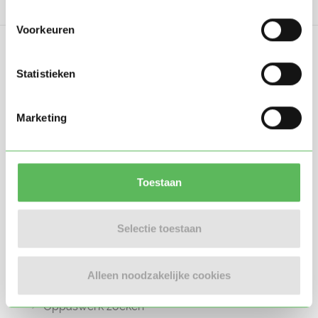
Voorkeuren
Statistieken
Oppasland is een online platform opgericht
Marketing
in 2017, bedoeld om ouders, oppassers en
gastouders met elkaar in contact te
brengen.
Toestaan
Selectie toestaan
Informatie
Alleen noodzakelijke cookies
Oppas zoeken
Oppaswerk zoeken