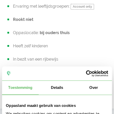
Ervaring met leeftijdsgroepen:
Account only
Rookt niet
Oppaslocatie:
bij ouders thuis
Heeft zelf kinderen
In bezit van een rijbewijs
Auto beschikbaar
Beschikbaar vanaf:
Account only
Toestemming
Details
Over
Uurtarief:
Account only
Oppasland maakt gebruik van cookies
We gebruiken cookies om content en advertenties te