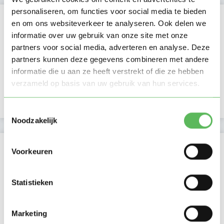
personaliseren, om functies voor social media te bieden
Kan oppassen op
en om ons websiteverkeer te analyseren. Ook delen we
informatie over uw gebruik van onze site met onze
Ma
Di
Wo
Do
Vr
Za
Zo
partners voor social media, adverteren en analyse. Deze
Ochtend
partners kunnen deze gegevens combineren met andere
Middag
informatie die u aan ze heeft verstrekt of die ze hebben
Namiddag
verzameld op basis van uw gebruik van hun services.
Avond
NIEUW
Nacht
Toestemmingsselectie
Noodzakelijk
Activiteit op Oppasland
Voorkeuren
Laatste activiteit
09-05-2026
Statistieken
Lid sinds
08-05-2024
Marketing
Profiel bijgewerkt
09-05-2026