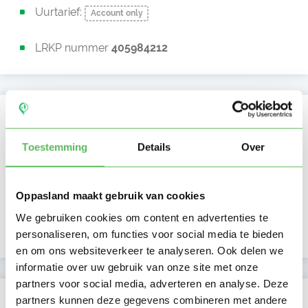
Uurtarief:
Account only
LRKP nummer
405984212
Kan oppassen op
Ma
Di
Wo
Do
Vr
Za
Zo
Toestemming
Details
Over
Ochtend
Middag
Namiddag
Oppasland maakt gebruik van cookies
Avond
NIEUW
We gebruiken cookies om content en advertenties te
Nacht
personaliseren, om functies voor social media te bieden
en om ons websiteverkeer te analyseren. Ook delen we
informatie over uw gebruik van onze site met onze
partners voor social media, adverteren en analyse. Deze
Activiteit op Oppasland
partners kunnen deze gegevens combineren met andere