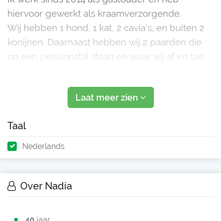
hiervoor gewerkt als kraamverzorgende.
Wij hebben 1 hond, 1 kat, 2 cavia's, en buiten 2
konijnen. Daarnaast hebben wij 2 paarden die
op een pensionstal staan en waar wij af en toe
met de opvangkindjes een bezoekje brengen.
Ik ben een actieve gastouder en ga graag op
Laat meer zien
pad met
Taal
Nederlands
Over Nadia
40
jaar