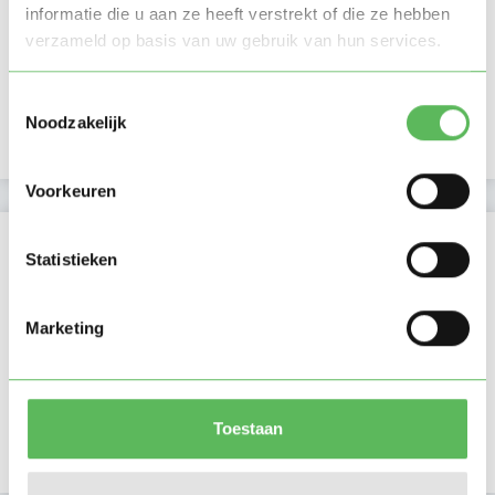
informatie die u aan ze heeft verstrekt of die ze hebben
Laatste activiteit
05-07-2026
verzameld op basis van uw gebruik van hun services.
Lid sinds
02-07-2023
Toestemmingsselectie
Noodzakelijk
Profiel bijgewerkt
05-07-2026
Voorkeuren
Verificaties
Statistieken
E-mailadres is geverifieerd
Marketing
Telefoonnummer is geverifieerd
In het bezit van een kinder EHBO certificaat
Toestaan
In het bezit van een VOG per 14 april 2014