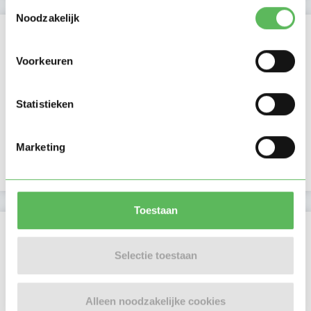
Toestemmingsselectie
Noodzakelijk
Verificaties
Voorkeuren
E-mailadres is geverifieerd
Telefoonnummer is geverifieerd
Statistieken
In het bezit van een kinder EHBO certificaat
Marketing
In het bezit van een VOG per 27 februari 2018
Toestaan
Locatie oppasadres (Amsterdam)
Selectie toestaan
Alleen noodzakelijke cookies