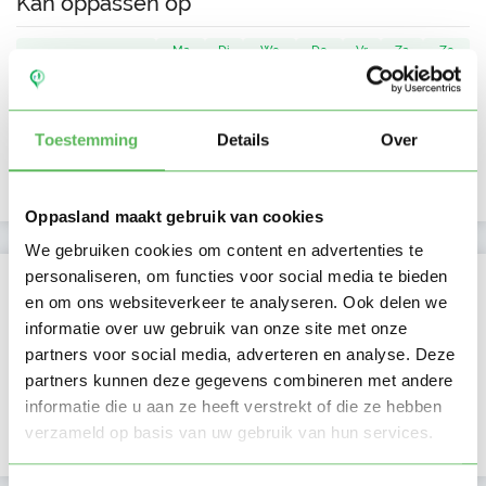
Kan oppassen op
Ma
Di
Wo
Do
Vr
Za
Zo
Ochtend
Middag
Namiddag
Toestemming
Details
Over
Avond
NIEUW
Nacht
Oppasland maakt gebruik van cookies
We gebruiken cookies om content en advertenties te
personaliseren, om functies voor social media te bieden
Activiteit op Oppasland
en om ons websiteverkeer te analyseren. Ook delen we
informatie over uw gebruik van onze site met onze
Laatste activiteit
06-04-2026
partners voor social media, adverteren en analyse. Deze
partners kunnen deze gegevens combineren met andere
Lid sinds
23-02-2021
informatie die u aan ze heeft verstrekt of die ze hebben
verzameld op basis van uw gebruik van hun services.
Profiel bijgewerkt
03-04-2026